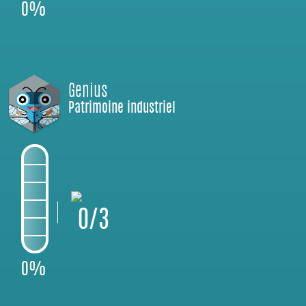
0%
Genius
Patrimoine industriel
0/3
0%