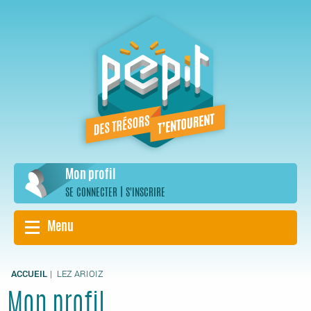
Aller
au
contenu
principal
Mon profil
|
SE CONNECTER
S'INSCRIRE
Menu
ACCUEIL
LEZ ARIOIZ
Mon profil