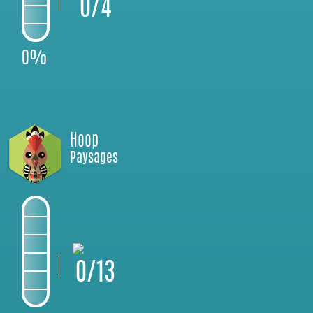
0/4
0%
Hoop
Paysages
0/13