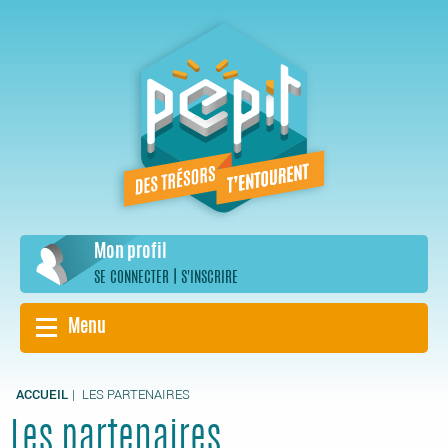
Aller
au
contenu
principal
Mon profil
|
SE CONNECTER
S'INSCRIRE
Menu
ACCUEIL
LES PARTENAIRES
Les partenaires