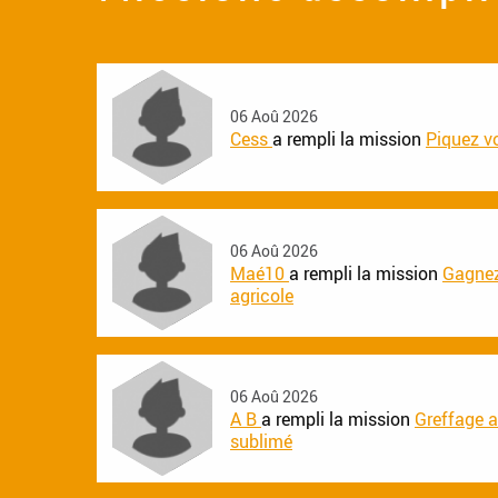
06 Aoû 2026
Cess
a rempli la mission
Piquez vo
06 Aoû 2026
Maé10
a rempli la mission
Gagnez
agricole
06 Aoû 2026
A B
a rempli la mission
Greffage a
sublimé