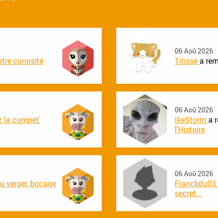
06 Aoû 2026
tre curiosité
Titisse
a rem
06 Aoû 2026
 la compet’
IkeStorm
a 
l'Histoire
06 Aoû 2026
u verger, bocage
Franckdu03
secret...