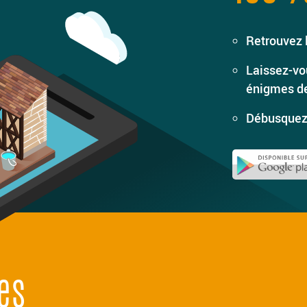
Retrouvez 
Laissez-vou
énigmes d
Débusquez 
es