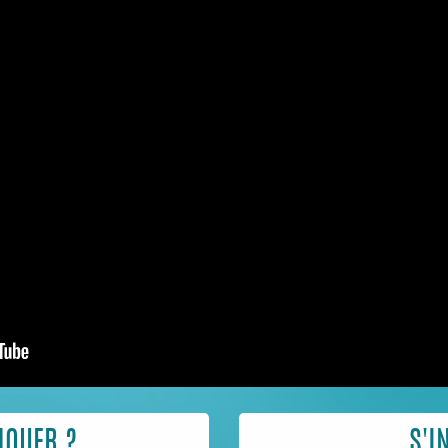
JOUER ?
S'I