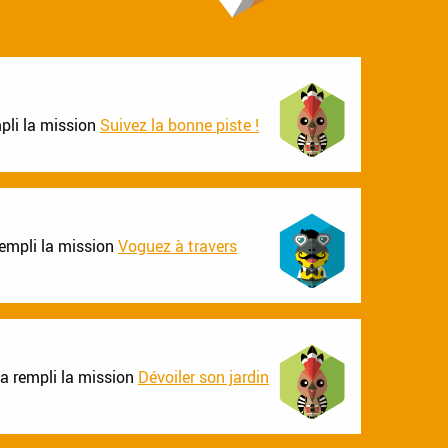
pli la mission
Suivez la bonne piste !
rempli la mission
Voguez à travers
a rempli la mission
Dévoiler son jardin