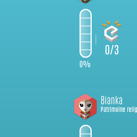
0/3
0%
Bianka
Patrimoine reli