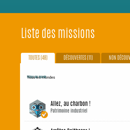
Liste des missions
TOUTES (48)
DÉCOUVERTES (11)
NON DÉCOUV
Filtrer par monde
Allez, au charbon !
Patrimoine industriel