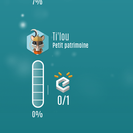
7%
Ti'lou
Petit patrimoine
0/1
0%