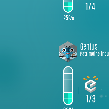
1/4
25%
Genius
Patrimoine indu
1/3