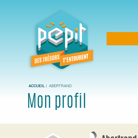
Aller
au
contenu
principal
Navigation
principale
ACCUEIL
ABERTRAND
Mon profil