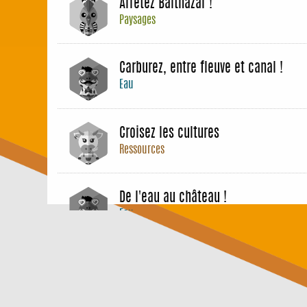
Arrêtez Balthazar !
Paysages
Carburez, entre fleuve et canal !
Eau
Croisez les cultures
Ressources
De l'eau au château !
Eau
Devenez bâtisseurs
Techniques de construction