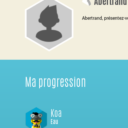
Abertrand
Abertrand, présentez-
Ma progression
Koa
Eau