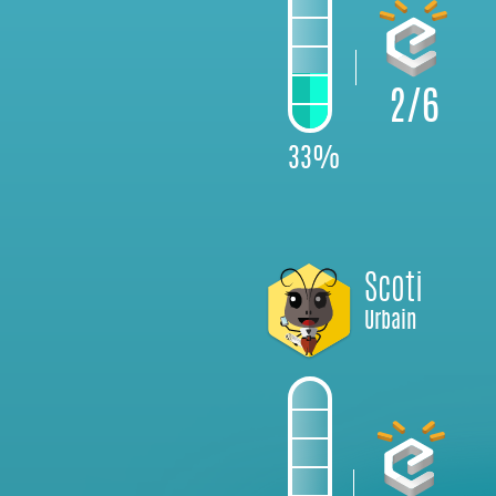
2/6
33%
Scoti
Urbain