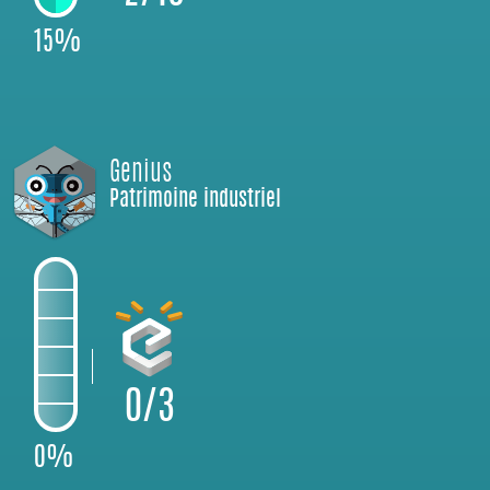
15%
Genius
Patrimoine industriel
0/3
0%