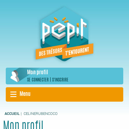
Aller
au
contenu
principal
Mon profil
|
SE CONNECTER
S'INSCRIRE
Menu
ACCUEIL
CELINERUBENCOCO
Mon profil