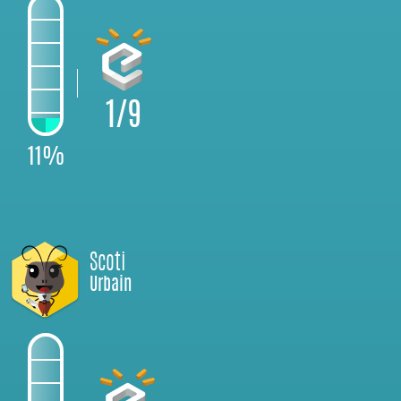
1/9
11%
Scoti
Urbain