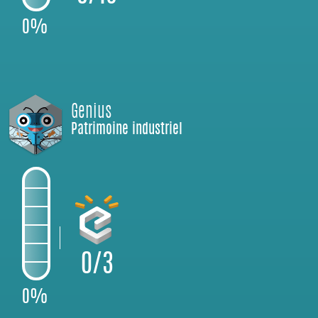
0%
Genius
Patrimoine industriel
0/3
0%