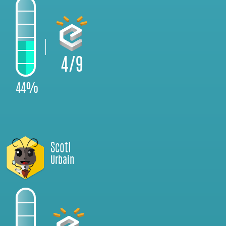
4/9
44%
Scoti
Urbain