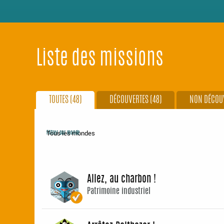
Liste des missions
TOUTES (48)
DÉCOUVERTES (48)
NON DÉCOUV
Filtrer par monde
Allez, au charbon !
Patrimoine industriel