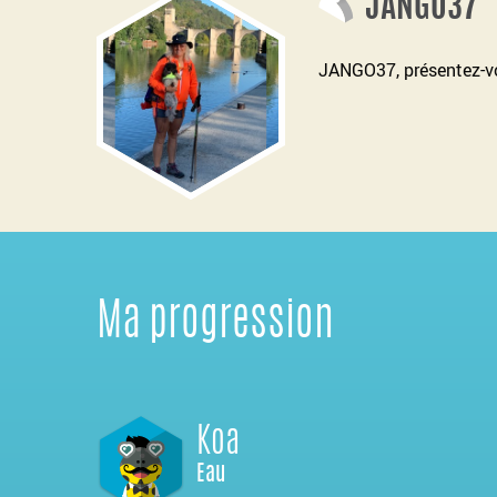
JANGO37
JANGO37, présentez-v
Ma progression
Koa
Eau