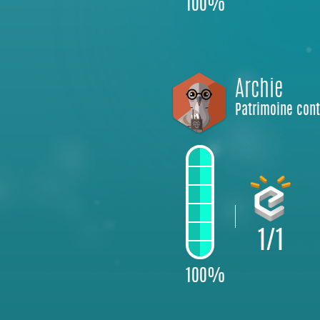
100%
Archie
Patrimoine con
1/1
100%