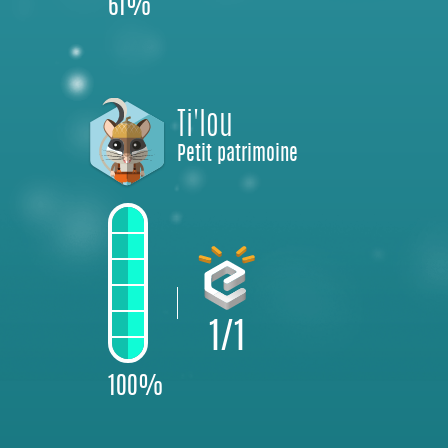
61%
Ti'lou
Petit patrimoine
1/1
100%