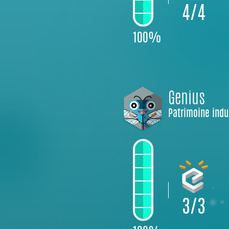
4/4
100%
Genius
Patrimoine indu
3/3