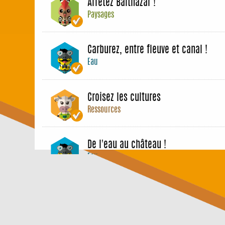
Arrêtez Balthazar !
Paysages
Carburez, entre fleuve et canal !
Eau
Croisez les cultures
Ressources
De l'eau au château !
Eau
Devenez bâtisseurs
Techniques de construction