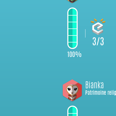
3/3
100%
Bianka
Patrimoine reli