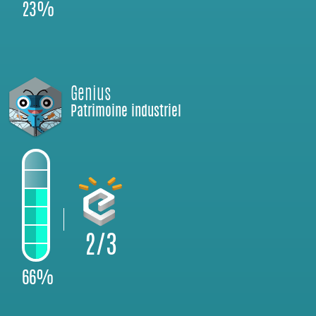
23%
Genius
Patrimoine industriel
2/3
66%