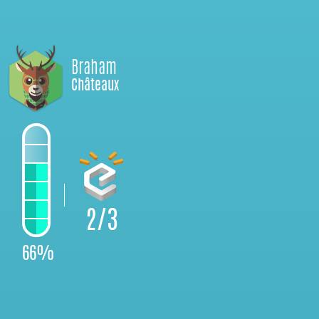
Braham
Châteaux
2/3
66%