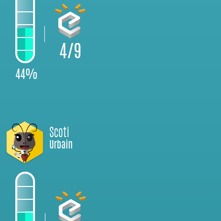
4/9
44%
Scoti
Urbain