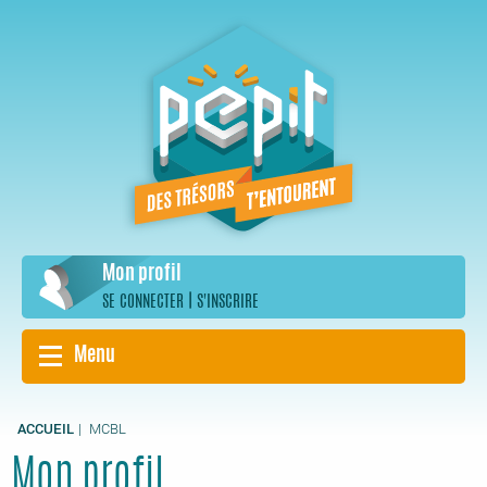
Aller
au
contenu
principal
Mon profil
|
SE CONNECTER
S'INSCRIRE
Menu
ACCUEIL
MCBL
Mon profil