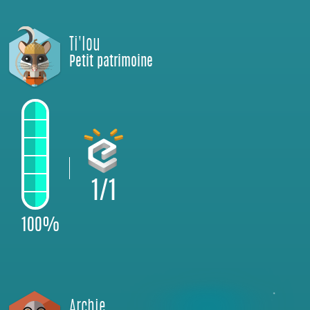
Ti'lou
Petit patrimoine
1/1
100%
Archie