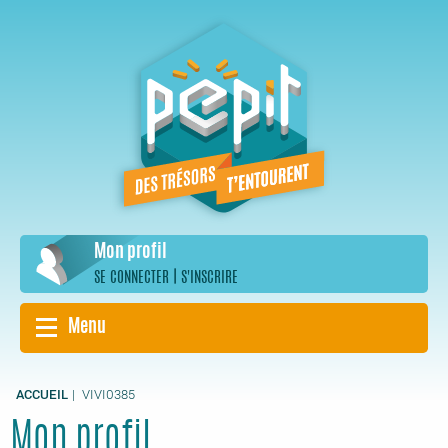
Aller
au
contenu
principal
Mon profil
|
SE CONNECTER
S'INSCRIRE
Menu
ACCUEIL
VIVI0385
Mon profil