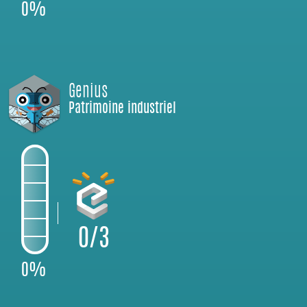
0%
Genius
Patrimoine industriel
0/3
0%