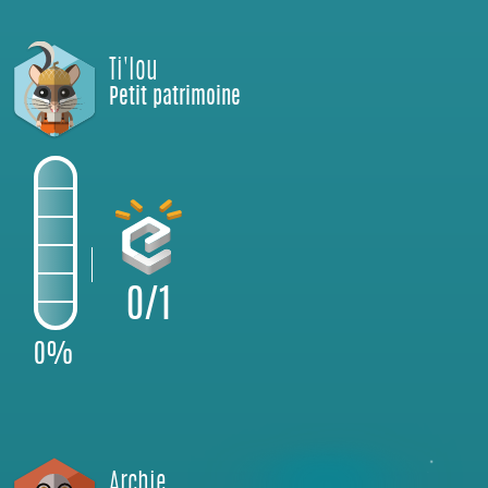
Ti'lou
Petit patrimoine
0/1
0%
Archie