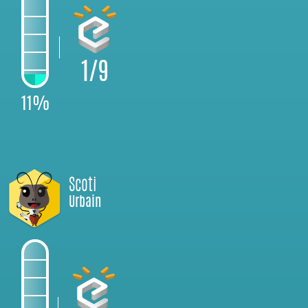
1/9
11%
Scoti
Urbain